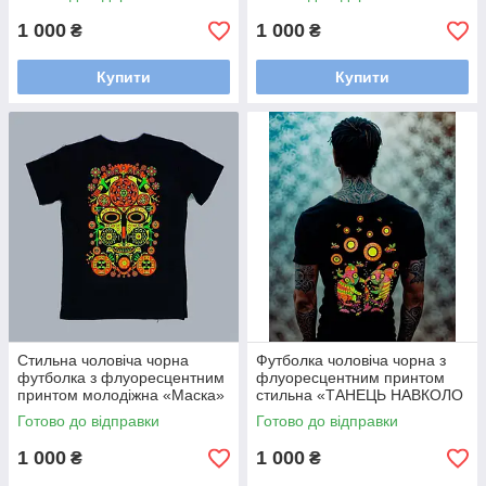
1 000
1 000
₴
₴
Купити
Купити
Стильна чоловіча чорна
Футболка чоловіча чорна з
футболка з флуоресцентним
флуоресцентним принтом
принтом молодіжна «Маска»
стильна «ТАНЕЦЬ НАВКОЛО
/ Яскраві футболки чоловікові
ГРИБІВ» / Молодіжні чоловічі
Готово до відправки
Готово до відправки
футболки
1 000
1 000
₴
₴