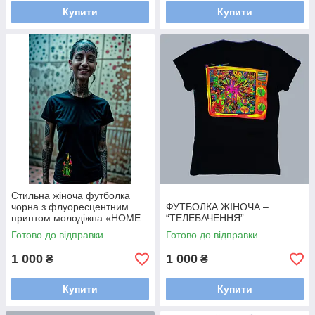
Купити
Купити
Стильна жіноча футболка
чорна з флуоресцентним
ФУТБОЛКА ЖІНОЧА –
принтом молодіжна «HOME
“ТЕЛЕБАЧЕННЯ”
PARTY» / Футболки жіночі
Готово до відправки
Готово до відправки
1 000
1 000
₴
₴
Купити
Купити