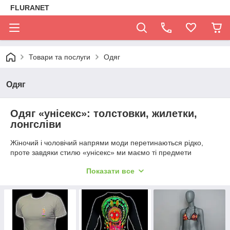
FLURANET
Товари та послуги
Одяг
Одяг
Одяг «унісекс»: толстовки, жилетки,
лонгсліви
Жіночий і чоловічий напрями моди перетинаються рідко,
проте завдяки стилю «унісекс» ми маємо ті предмети
гардероба, що однаково добре підходять усім гендерам.
Показати все
Активно утеплюємося
Уявити наше життя без толстовок складно. Цей зручний,
практичний, теплий одяг давно зайняв місце в серцях не
тільки спортсменів і шанувальників активного способу життя,
а й звичайних людей, які люблять комфорт.