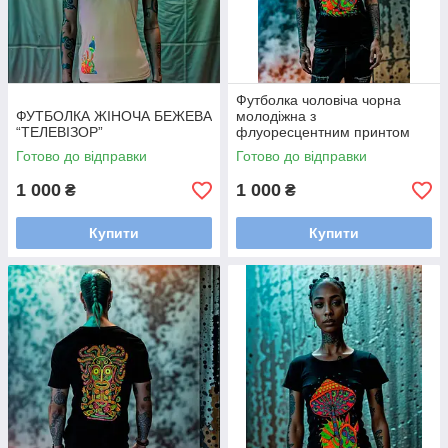
Футболка чоловіча чорна
ФУТБОЛКА ЖІНОЧА БЕЖЕВА
молодіжна з
“ТЕЛЕВІЗОР”
флуоресцентним принтом
стильна «Той, що спить під
Готово до відправки
Готово до відправки
грибом» / Яскраві футболки
1 000
1 000
₴
₴
Купити
Купити