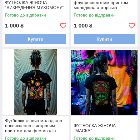
ФУТБОЛКА ЖІНОЧА
флуоресцентним принтом
“ВИКРАДЕННЯ МУХОМОРУ”
молодіжна авторська
«ДЕМОН» / Футболки для
Готово до відправки
Готово до відправки
жінок
1 000
1 000
₴
₴
Купити
Купити
Футболка жіноча молодіжна
повсякденна з яскравим
ФУТБОЛКА ЖІНОЧА –
принтом для фестивалів
“МАСКА”
«Танець навколо грибів»
Готово до відправки
Готово до відправки