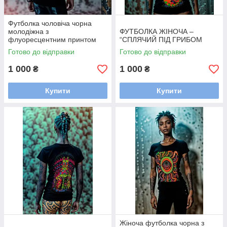
Футболка чоловіча чорна
молодіжна з
ФУТБОЛКА ЖІНОЧА –
флуоресцентним принтом
“СПЛЯЧИЙ ПІД ГРИБОМ
стильна «ДЕМОН» / Стильні
Готово до відправки
Готово до відправки
чоловічі футболки
1 000
1 000
₴
₴
Купити
Купити
Жіноча футболка чорна з