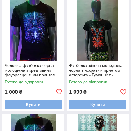
Чоловіча футболка чорна
Футболка жіноча молодіжна
молодіжна з креативним
чорна з яскравим принтом
флуоресцентним принтом
авторська «Туманність
«ІСА»
великого коте»
Готово до відправки
Готово до відправки
1 000
1 000
₴
₴
Купити
Купити