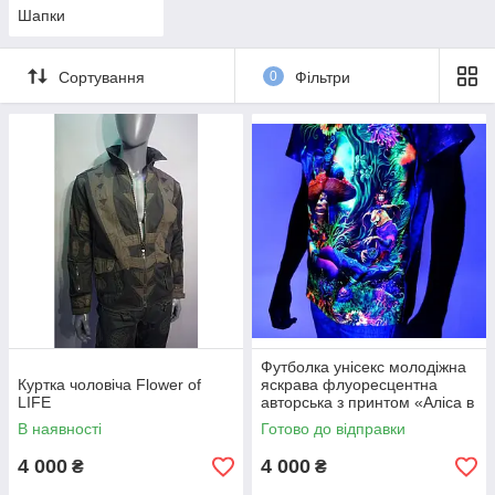
Лонгсліви або футболки з довгим рукавом не залишають нас
Шапки
цілий рік, відрізняючись тільки дизайном і типом тканини від
сезону до сезону. Сьогодні серед лонгслівів виділяють такі
моделі:
Сортування
0
Фільтри
спортивні;
класичні;
утеплені;
casual.
Футболка унісекс молодіжна
Куртка чоловіча Flower of
яскрава флуоресцентна
LIFE
авторська з принтом «Аліса в
психоделічній країні чудес»
В наявності
Готово до відправки
4 000
4 000
₴
₴