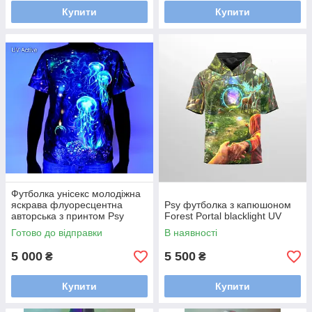
Купити
Купити
Футболка унісекс молодіжна
яскрава флуоресцентна
Psy футболка з капюшоном
авторська з принтом Psy
Forest Portal blacklight UV
blacklight UV active «Медуза»
Готово до відправки
В наявності
5 000
5 500
₴
₴
Купити
Купити