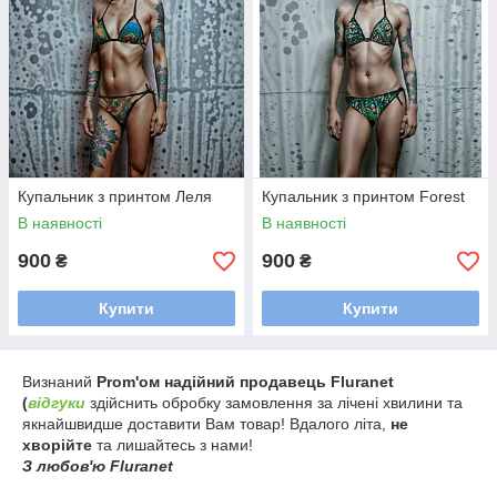
Купальник з принтом Леля
Купальник з принтом Forest
В наявності
В наявності
900
900
₴
₴
Купити
Купити
Визнаний
Prom'ом надійний продавець Fluranet
(
відгуки
здійснить обробку замовлення за лічені хвилини та
якнайшвидше доставити Вам товар! Вдалого літа,
не
хворійте
та лишайтесь з нами!
З любов'ю Fluranet