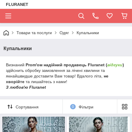
FLURANET
Товари та послуги
Одяг
Купальники
Купальники
Визнаний
Prom'ом надійний продавець Fluranet (
відгуки
)
здійснить обробку замовлення за лічені хвилини та
якнайшвидше доставити Вам товар! Вдалого літа,
не
хворійте
та лишайтесь з нами!
З любов'ю Fluranet
Сортування
0
Фільтри