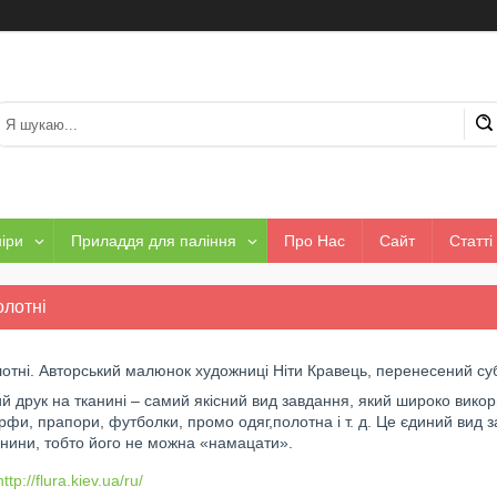
іри
Приладдя для паління
Про Нас
Сайт
Статті
олотні
отні. Авторський малюнок художниці Ніти Кравець, перенесений су
й друк на тканині – самий якісний вид завдання, який широко викор
фи, прапори, футболки, промо одяг,полотна і т. д. Це єдиний вид 
анини, тобто його не можна «намацати».
http://flura.kiev.ua/ru/