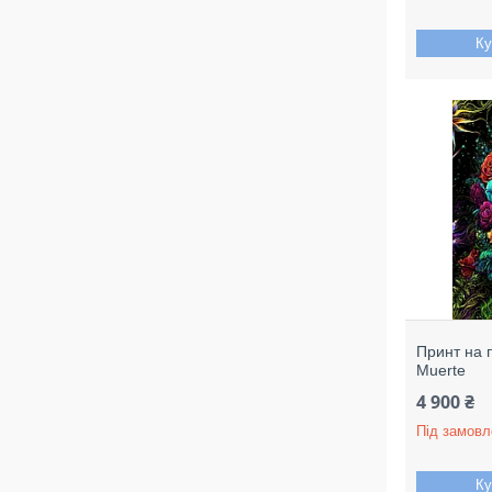
Ку
Принт на 
Muerte
4 900 ₴
Під замовл
Ку