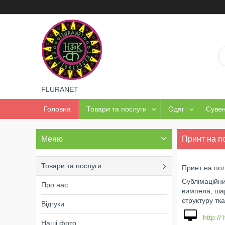
FLURANET
Головна
Товари та послуги
Одяг
Сувен
Принт на п
Товари та послуги
Принт на пол
Сублімаційни
Про нас
вимпела, шар
структуру тк
Відгуки
http:// 
Наші фото