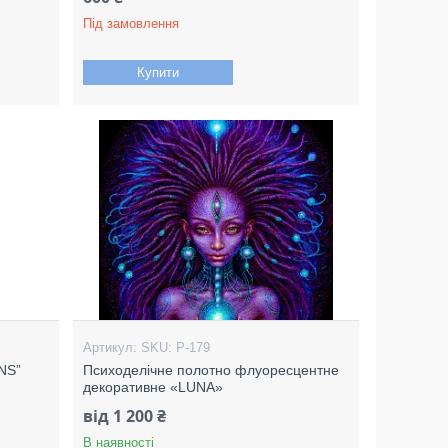
Під замовлення
Купити
SKU: P-179
NS”
Психоделічне полотно флуоресцентне
декоративне «LUNA»
від 1 200 ₴
В наявності