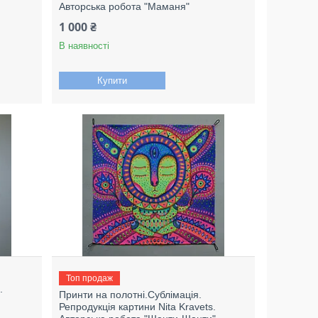
Авторська робота "Маманя"
1 000 ₴
В наявності
Купити
Топ продаж
.
Принти на полотні.Сублімація.
Репродукція картини Nita Kravets.