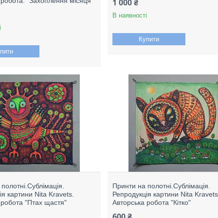
 робота." Захоплення місяця"
1 000 ₴
В наявності
і
Купити
пити
 полотні.Сублімація.
Принти на полотні.Сублімація.
я картини Nita Kravets.
Репродукція картини Nita Kravets
 робота "Птах щастя"
Авторська робота "Кітко"
600 ₴