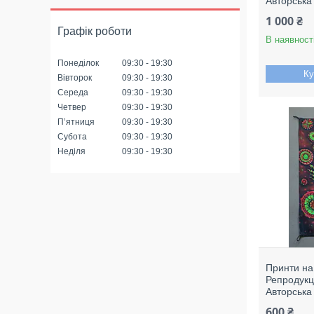
Авторська
1 000 ₴
Графік роботи
В наявност
Понеділок
09:30
19:30
Ку
Вівторок
09:30
19:30
Середа
09:30
19:30
Четвер
09:30
19:30
Пʼятниця
09:30
19:30
Субота
09:30
19:30
Неділя
09:30
19:30
Принти на
Репродукці
Авторська
600 ₴