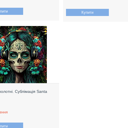
пити
Купити
полотні. Сублімація Santa
ення
пити