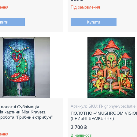
ення
Під замовлення
пити
Купити
SKU: П- gribnye-vpechatle
 полотні.Сублімація.
я картини Nita Kravets.
ПОЛОТНО –”MUSHROOM VISIO
 робота "Грибний стрибун"
(ГРИБНІ ВРАЖЕННЯ)
2 700 ₴
ення
В наявності