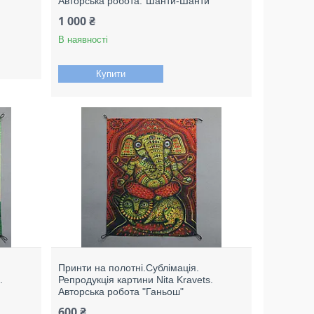
Авторська робота."Шанти-Шанти"
1 000 ₴
В наявності
Купити
Принти на полотні.Сублімація.
.
Репродукція картини Nita Kravets.
Авторська робота "Ганьош"
600 ₴