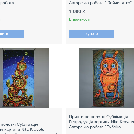
 робота.
Авторська робота." Зайченятко"
1 000 ₴
і
В наявності
пити
Купити
Принти на полотні.Сублімація.
Репродукція картини Nita Kravets
 полотні.Сублімація.
Авторська робота "Бубліка"
я картини Nita Kravets.