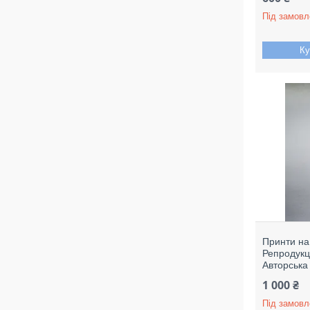
Під замовл
Ку
Принти на
Репродукці
Авторська
1 000 ₴
Під замовл