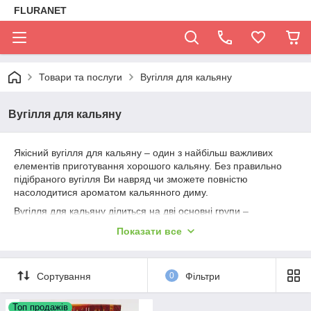
FLURANET
Товари та послуги
Вугілля для кальяну
Вугілля для кальяну
Якісний вугілля для кальяну – один з найбільш важливих
елементів приготування хорошого кальяну. Без правильно
підібраного вугілля Ви навряд чи зможете повністю
насолодитися ароматом кальянного диму.
Вугілля для кальяну ділиться на дві основні групи –
натуральні і хімічні (саморазжигающиеся). Натуральні вугілля
Показати все
можна розділити на кокосові та інші деревні вугілля.
Натуральні вугілля довше розпалюються, але і довше
тримають тепло, що робить їх краще для частого
Сортування
0
Фільтри
використання.
Топ продажів