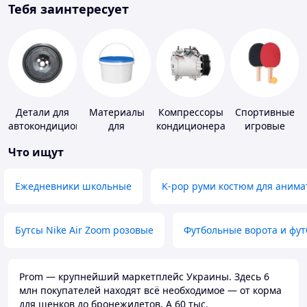
Тебя заинтересует
Детали для
Материалы
Компрессоры
Спортивные
автокондиционеров
для
кондиционера
игровые
устройства
ракетки
Что ищут
полимерных
полов
Ежедневники школьные
K-pop руми костюм для анима
Бутсы Nike Air Zoom розовые
Футбольные ворота и фу
Prom — крупнейший маркетплейс Украины. Здесь 6
млн покупателей находят всё необходимое — от корма
для щенков до бронежилетов. А 60 тыс.