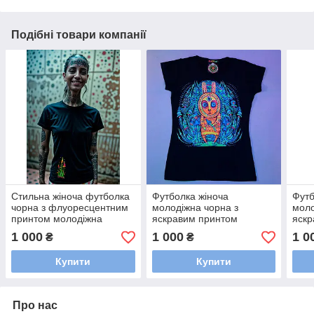
Подібні товари компанії
Стильна жіноча футболка
Футболка жіноча
Футб
чорна з флуоресцентним
молодіжна чорна з
моло
принтом молодіжна
яскравим принтом
яскр
«HOME PARTY» /
авторська "Зайченя" /
фест
1 000
1 000
1 0
₴
₴
Футболки жіночі
Футболки для дівчат
навк
Купити
Купити
Про нас