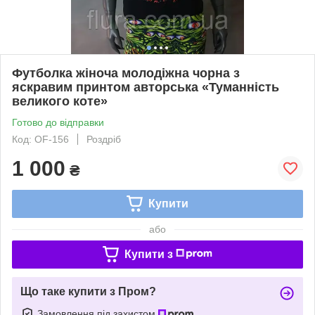
Футболка жіноча молодіжна чорна з
яскравим принтом авторська «Туманність
великого коте»
Готово до відправки
Код: OF-156
Роздріб
1 000
₴
Купити
або
Купити з
Що таке купити з Пром?
Замовлення під захистом