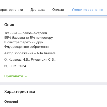
арактеристики
Доставка
Оплата
Умови повернення
Опис
Тканина — бавовна/стрейч.
95% бавовни та 5% поліестеру.
Шовкотрафаретний друк
Флуоресцентне зображення
Автор зображення – Nita Kravets
©, Кравець Н.В., Рукавицин С.В.,
®, Flurа, 2024
Приховати
Характеристики
Основні