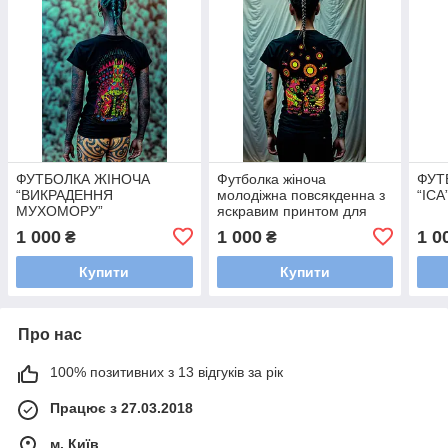
ФУТБОЛКА ЖІНОЧА
Футболка жіноча
ФУТ
“ВИКРАДЕННЯ
молодіжна повсякденна з
“ІСА
МУХОМОРУ”
яскравим принтом для
фестивалів «Танець
1 000
1 000
1 0
₴
₴
навколо грибів»
Купити
Купити
Про нас
100% позитивних з 13 відгуків за рік
Працює з 27.03.2018
м. Київ