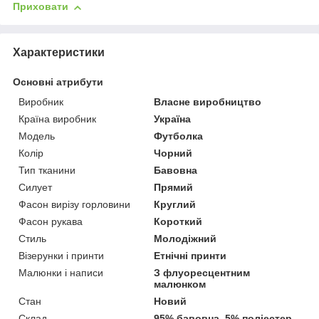
Приховати
Характеристики
Основні атрибути
Виробник
Власне виробництво
Країна виробник
Україна
Модель
Футболка
Колір
Чорний
Тип тканини
Бавовна
Силует
Прямий
Фасон вирізу горловини
Круглий
Фасон рукава
Короткий
Стиль
Молодіжний
Візерунки і принти
Етнічні принти
Малюнки і написи
З флуоресцентним
малюнком
Стан
Новий
Склад
95% бавовна, 5% поліестер