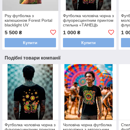
Psy футболка з
Футболка чоловіча чорна з
Футб
капюшоном Forest Portal
флуоресцентним принтом
моло
blacklight UV
стильна «ТАНЕЦЬ
флу
НАВКОЛО ГРИБІВ» /
сти
5 500
1 000
1 0
₴
₴
Молодіжні чоловічі
Стил
футболки
Купити
Купити
Подібні товари компанії
Футболка чоловіча чорна з
Чоловіча чорна футболка
Стил
флуоресцентним принтом
молодіжна з авторським
футб