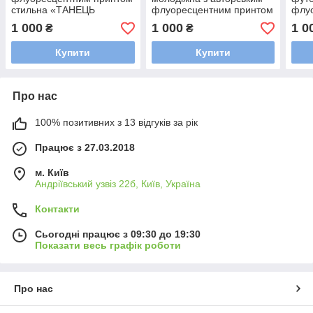
стильна «ТАНЕЦЬ
флуоресцентним принтом
флу
НАВКОЛО ГРИБІВ» /
«Демон» / Футболки для
моло
1 000
1 000
1 0
₴
₴
Молодіжні чоловічі
чоловіків р. S-XL
Яскр
футболки
чоло
Купити
Купити
Про нас
100% позитивних з 13 відгуків за рік
Працює з 27.03.2018
м. Київ
Андріївський узвіз 22б, Київ, Україна
Контакти
Сьогодні працює з 09:30 до 19:30
Показати весь графік роботи
Про нас