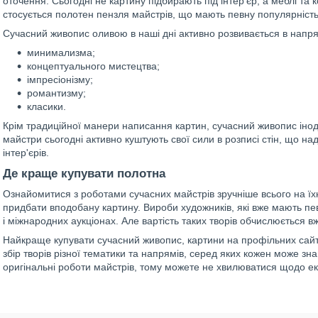
оточення. Сьогодні не картину підбирають під інтер'єр, а меблі та
стосується полотен пензля майстрів, що мають певну популярність
Сучасний живопис оливою в наші дні активно розвивається в напр
минимализма;
концептуального мистецтва;
імпресіонізму;
романтизму;
класики.
Крім традиційної манери написання картин, сучасний живопис інод
майстри сьогодні активно куштують свої сили в розписі стін, що на
інтер'єрів.
Де краще купувати полотна
Ознайомитися з роботами сучасних майстрів зручніше всього на їхн
придбати вподобану картину. Вироби художників, які вже мають пе
і міжнародних аукціонах. Але вартість таких творів обчислюється в
Найкраще купувати сучасний живопис, картини на профільних сай
збір творів різної тематики та напрямів, серед яких кожен може зна
оригінальні роботи майстрів, тому можете не хвилюватися щодо ек