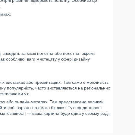
 колірні рішення підкорюють полотну. Особливо це
.
ямках:
і виходить за межі полотна або полотна: окремі
дає особливої ваги мистецтву у сфері дизайну
іх виставках або презентаціях. Там само є можливість
вну популярність, часто виставляються на регіональних
же тисячами у.е.
тах або онлайн-металах. Там представлено великий
йти собі варіант на смак і бюджет. Тут представлені
склюзивності — ваша картина буде одна у своєму роді.