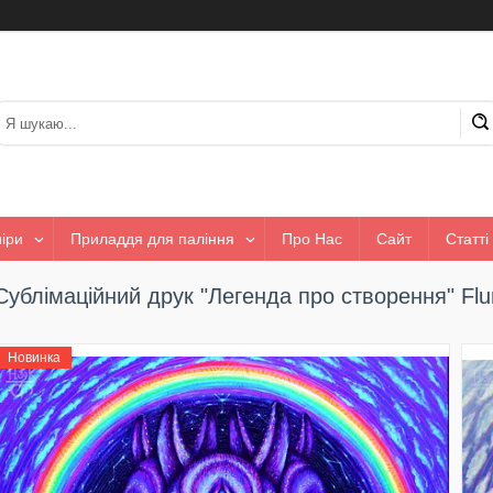
іри
Приладдя для паління
Про Нас
Сайт
Статті
Сублімаційний друк "Легенда про створення" Flu
Новинка