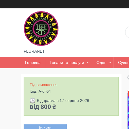
FLURANET
Головна
Товари та послуги
Одяг
Сувен
Під замовлення
Код:
A-of-64
Відправка з 17 серпня 2026
від
800 ₴
Купити