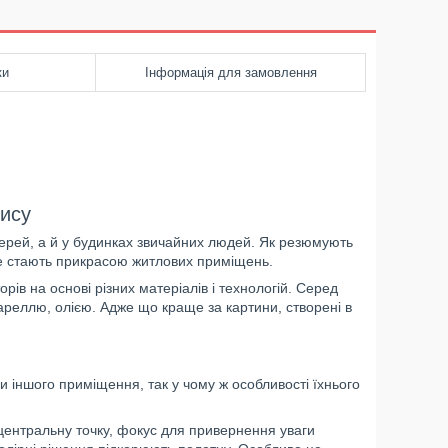
ки
Інформація для замовлення
пису
лерей, а й у будинках звичайних людей. Як резюмують
ше стають прикрасою житлових приміщень.
ів на основі різних матеріалів і технологій. Серед
вареллю, олією. Адже що краще за картини, створені в
и іншого приміщення, так у чому ж особливості їхнього
 центральну точку, фокус для привернення уваги