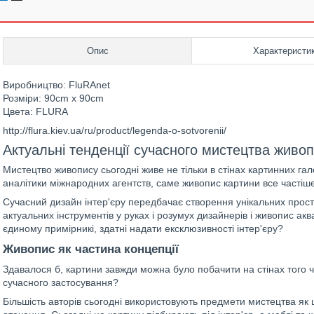
Опис
Характеристи
Виробництво: FluRAnet
Розміри: 90cm х 90cm
Цвета: FLURA
http://flura.kiev.ua/ru/product/legenda-o-sotvorenii/
Актуальні тенденції сучасного мистецтва живо
Мистецтво живопису сьогодні живе не тільки в стінах картинних га
аналітики міжнародних агентств, саме живопис картини все часті
Сучасний дизайн інтер'єру передбачає створення унікальних простор
актуальних інструментів у руках і розумух дизайнерів і живопис ак
єдиному примірникі, здатні надати ексклюзивності інтер'єру?
Живопис як частина концепції
Здавалося б, картини завжди можна було побачити на стінах того ч
сучасного застосування?
Більшість авторів сьогодні використовують предмети мистецтва як