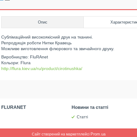
Опис
Характеристи
Сублімаційний високоякісний друк на тканині.
Репродукція роботи Нитки Кравець
Можливе виготовлення флюрового та звичайного друку.
Виробництво: FluRAnet
Кольори: Flura
http://flura.kiev.ua/ru/product/cirotinushka/
 FLURANET
Новини та статті
Статті
Prom.ua
Сайт створений на маркетплейсі