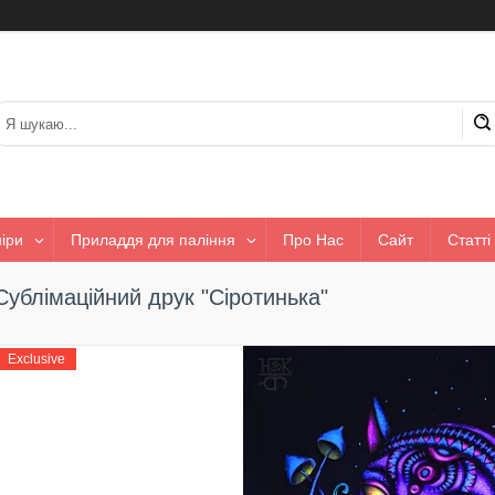
іри
Приладдя для паління
Про Нас
Сайт
Статті
Сублімаційний друк "Cіротинька"
Exclusive