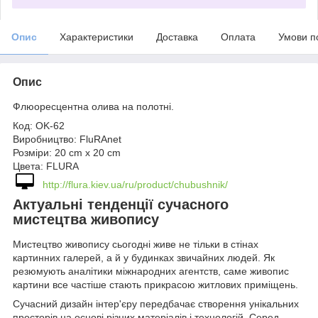
Опис
Характеристики
Доставка
Оплата
Умови п
Опис
Флюоресцентна олива на полотні.
Код: OK-62
Виробництво: FluRAnet
Розміри: 20 cm х 20 cm
Цвета: FLURA
http://flura.kiev.ua/ru/product/chubushnik/
Актуальні тенденції сучасного
мистецтва живопису
Мистецтво живопису сьогодні живе не тільки в стінах
картинних галерей, а й у будинках звичайних людей. Як
резюмують аналітики міжнародних агентств, саме живопис
картини все частіше стають прикрасою житлових приміщень.
Сучасний дизайн інтер'єру передбачає створення унікальних
просторів на основі різних матеріалів і технологій. Серед