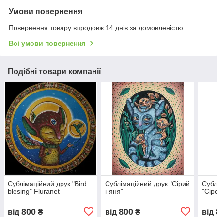
Умови повернення
Повернення товару впродовж 14 днів за домовленістю
Всі умови повернення
Подібні товари компанії
Сублімаційний друк "Bird
Сублімаційний друк "Сірий
Субл
blesing" Fluranet
няня"
"Cір
800
800
від
₴
від
₴
від