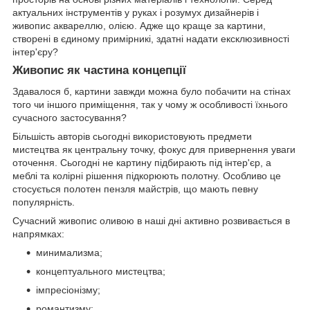
актуальних інструментів у руках і розумух дизайнерів і
живопис аквареллю, олією. Адже що краще за картини,
створені в єдиному примірникі, здатні надати ексклюзивності
інтер'єру?
Живопис як частина концепції
Здавалося б, картини завжди можна було побачити на стінах
того чи іншого приміщення, так у чому ж особливості їхнього
сучасного застосування?
Більшість авторів сьогодні використовують предмети
мистецтва як центральну точку, фокус для привернення уваги
оточення. Сьогодні не картину підбирають під інтер'єр, а
меблі та колірні рішення підкорюють полотну. Особливо це
стосується полотен пензля майстрів, що мають певну
популярність.
Сучасний живопис оливою в наші дні активно розвивається в
напрямках:
минимализма;
концептуального мистецтва;
імпресіонізму;
романтизму;