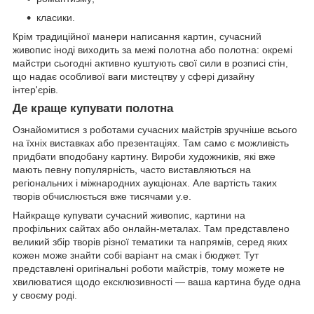
класики.
Крім традиційної манери написання картин, сучасний
живопис іноді виходить за межі полотна або полотна: окремі
майстри сьогодні активно куштують свої сили в розписі стін,
що надає особливої ваги мистецтву у сфері дизайну
інтер'єрів.
Де краще купувати полотна
Ознайомитися з роботами сучасних майстрів зручніше всього
на їхніх виставках або презентаціях. Там само є можливість
придбати вподобану картину. Вироби художників, які вже
мають певну популярність, часто виставляються на
регіональних і міжнародних аукціонах. Але вартість таких
творів обчислюється вже тисячами у.е.
Найкраще купувати сучасний живопис, картини на
профільних сайтах або онлайн-металах. Там представлено
великий збір творів різної тематики та напрямів, серед яких
кожен може знайти собі варіант на смак і бюджет. Тут
представлені оригінальні роботи майстрів, тому можете не
хвилюватися щодо ексклюзивності — ваша картина буде одна
у своєму роді.