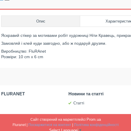
Опис
Характеристи
Яскравий стікер за мотивами робіт художниці Ніти Кравець, прикраси
Замовляй і клей куди завгодно, або ж подаруй друзям.
Виробництво: FluRAnet
Розміри: 10 cm x 6 cm
 FLURANET
Новини та статті
Статті
Prom.ua
Сайт створений на маркетплейсі
Fluranet |
Поскаржитися на контент
|
Політика конфіденційності
Select Language
▼