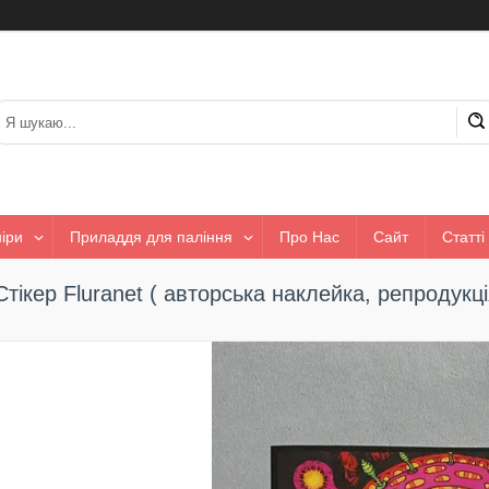
іри
Приладдя для паління
Про Нас
Сайт
Статті
Стікер Fluranet ( авторська наклейка, репродукці