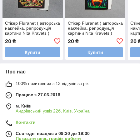
Стікер Fluranet ( авторська
Стікер Fluranet ( авторська
Стік
наклейка, репродукція
наклейка, репродукція
накл
картини Nita Kravets )
картини Nita Kravets )
карт
20
20
20
₴
₴
Купити
Купити
Про нас
100% позитивних з 13 відгуків за рік
Працює з 27.03.2018
м. Київ
Андріївський узвіз 22б, Київ, Україна
Контакти
Сьогодні працює з 09:30 до 19:30
Показати весь графік роботи