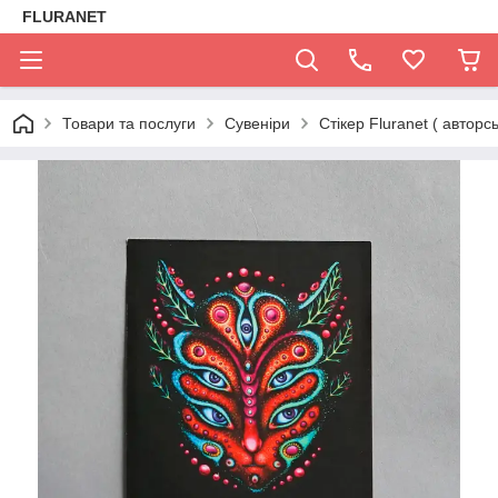
FLURANET
Товари та послуги
Сувеніри
Стікер Fluranet ( авторс