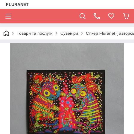
FLURANET
Товари та послуги
Сувеніри
Стікер Fluranet ( авторс