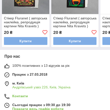
Стікер Fluranet ( авторська
Стікер Fluranet ( авторська
Стік
наклейка, репродукція
наклейка, репродукція
накл
картини Nita Kravets )
картини Nita Kravets )
карт
20
20
20
₴
₴
Купити
Купити
Про нас
100% позитивних з 13 відгуків за рік
Працює з 27.03.2018
м. Київ
Андріївський узвіз 22б, Київ, Україна
Контакти
Сьогодні працює з 09:30 до 19:30
Показати весь графік роботи