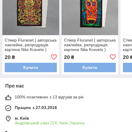
Стікер Fluranet ( авторська
Стікер Fluranet ( авторська
Стік
наклейка, репродукція
наклейка, репродукція
накл
картини Nita Kravets )
картини Nita Kravets )
карт
20
20
20
₴
₴
Купити
Купити
Про нас
100% позитивних з 13 відгуків за рік
Працює з 27.03.2018
м. Київ
Андріївський узвіз 22б, Київ, Україна