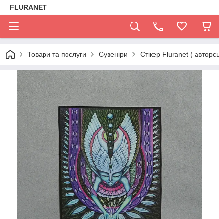
FLURANET
Товари та послуги
Сувеніри
Стікер Fluranet ( авторс