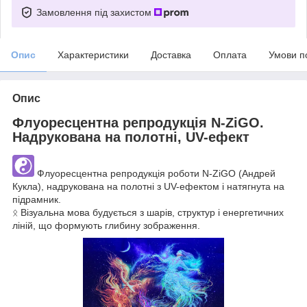
Замовлення під захистом
Опис
Характеристики
Доставка
Оплата
Умови п
Опис
Флуоресцентна репродукція N-ZiGO.
Надрукована на полотні, UV-ефект
Флуоресцентна репродукція роботи N-ZiGO (Андрей
Кукла), надрукована на полотні з UV-ефектом і натягнута на
підрамник.
ᛟ Візуальна мова будується з шарів, структур і енергетичних
ліній, що формують глибину зображення.