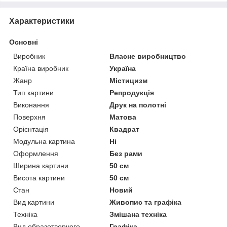
Характеристики
Основні
Виробник
Власне виробництво
Країна виробник
Україна
Жанр
Містицизм
Тип картини
Репродукція
Виконання
Друк на полотні
Поверхня
Матова
Орієнтація
Квадрат
Модульна картина
Ні
Оформлення
Без рами
Ширина картини
50 см
Висота картини
50 см
Стан
Новий
Вид картини
Живопис та графіка
Техніка
Змішана техніка
Вид образотворчого
Графіка