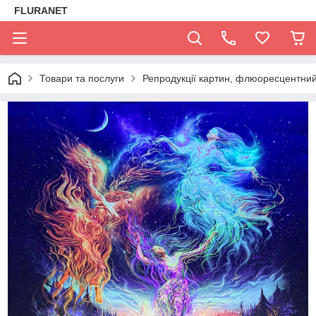
FLURANET
Товари та послуги
Репродукції картин, флюоресцентний