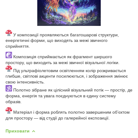
У композиції проявляються багатошарові структури,
енергетичні форми, що виходять за межі звичного
сприйняття.
Композиція сприймається як фрагмент ширшого
простору, що виходить за межі звичної візуальної логіки.
Під ультрафіолетовим освітленням колір розкривається
глибше, світлові акценти посилюються, і зображення змінює
свою інтенсивність.
Полотно зібране як цілісний візуальний потік — простір, де
форма, енергія та увага поєднуються в єдину систему
образів.
Матеріал і форма роблять полотно завершеним об’єктом
для простору — від студії до галерейної експозиції.
Приховати