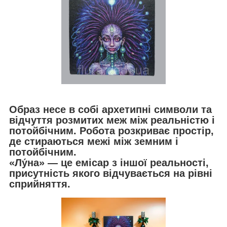
Образ несе в собі архетипні символи та
відчуття розмитих меж між реальністю і
потойбічним. Робота розкриває простір,
де стираються межі між земним і
потойбічним.
«Лу́на» — це емісар з іншої реальності,
присутність якого відчувається на рівні
сприйняття.