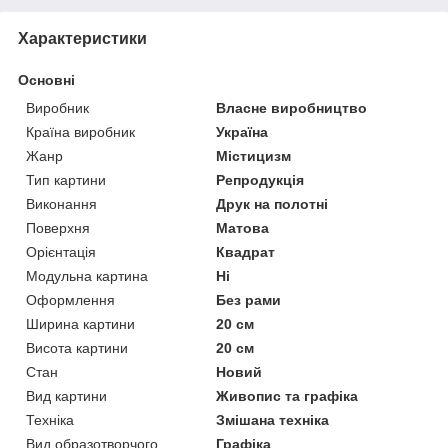
Характеристики
Основні
Виробник
Власне виробництво
Країна виробник
Україна
Жанр
Містицизм
Тип картини
Репродукція
Виконання
Друк на полотні
Поверхня
Матова
Орієнтація
Квадрат
Модульна картина
Ні
Оформлення
Без рами
Ширина картини
20 см
Висота картини
20 см
Стан
Новий
Вид картини
Живопис та графіка
Техніка
Змішана техніка
Вид образотворчого
Графіка