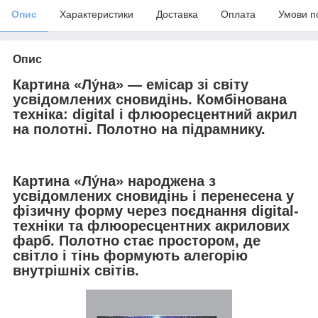
Опис
Характеристики
Доставка
Оплата
Умови п
Опис
Картина «Лу́на» — емісар зі світу
усвідомлених сновидінь. Комбінована
техніка: digital і флюоресцентний акрил
на полотні. Полотно на підрамнику.
Картина «Лу́на» народжена з
усвідомлених сновидінь і перенесена у
фізичну форму через поєднання digital-
техніки та флюоресцентних акрилових
фарб. Полотно стає простором, де
світло і тінь формують алегорію
внутрішніх світів.