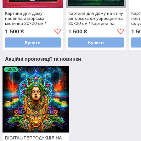
Картина для дому
Картина для дому на стіну
Карт
настінна авторська,
авторська флуоресцентна
наст
містична 20×20 см /
20×20 см / Картини на
флуо
Картини на стіну для
полотні акриловими
/ Ка
1 500
1 500
1 5
₴
₴
декору
фарбами
деко
Купити
Купити
Акційні пропозиції та новинки
–25%
DIGITAL-РЕПРОДУКЦІЯ НА