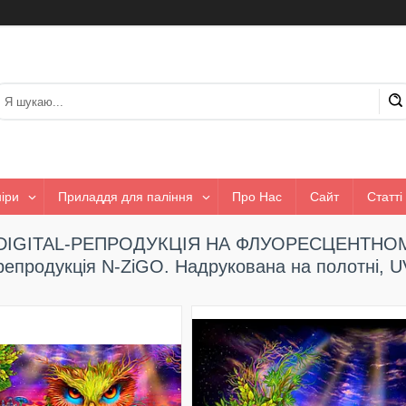
іри
Приладдя для паління
Про Нас
Сайт
Статті
DIGITAL-РЕПРОДУКЦІЯ НА ФЛУОРЕСЦЕНТНОМУ
репродукція N-ZiGO. Надрукована на полотні, 