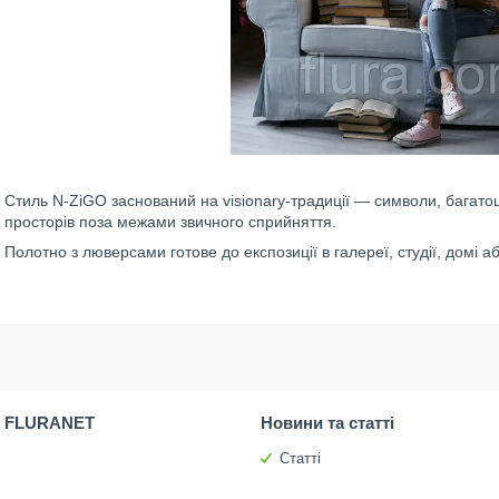
Стиль N-ZiGO заснований на visionary-традиції — символи, багато
просторів поза межами звичного сприйняття.
Полотно з люверсами готове до експозиції в галереї, студії, домі а
 FLURANET
Новини та статті
Статті