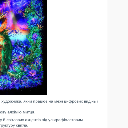
— художника, який працює на межі цифрових видінь і
ову алхімію митця.
 й світлових акцентів під ультрафіолетовим
руктуру світла.