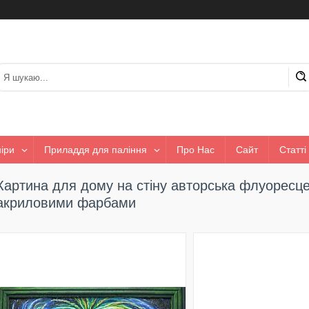
іри
Приладдя для паління
Про Нас
Сайт
Статті
Картина для дому на стіну авторська флуоресце
акриловими фарбами