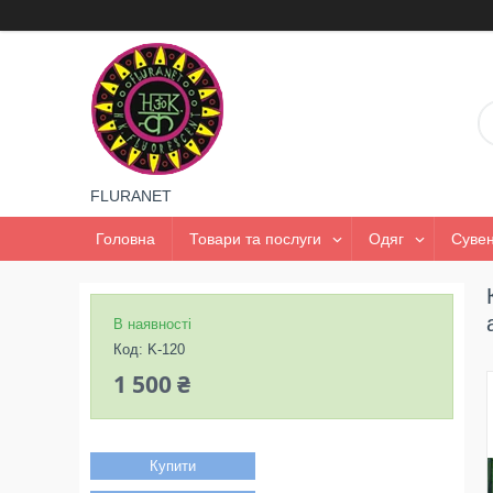
FLURANET
Головна
Товари та послуги
Одяг
Сувен
В наявності
Код:
K-120
1 500 ₴
Купити