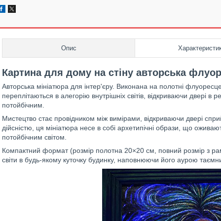
Опис
Характеристи
Картина для дому на стіну авторська флуо
Авторська мініатюра для інтер'єру. Виконана на полотні флуоресц
переплітаються в алегорію внутрішніх світів, відкриваючи двері в р
потойбічним.
Мистецтво стає провідником між вимірами, відкриваючи двері спри
дійсністю, ця мініатюра несе в собі архетипічні образи, що ожива
потойбічним світом.
Компактний формат (розмір полотна 20×20 см, повний розмір з рам
світи в будь-якому куточку будинку, наповнюючи його аурою таємнич