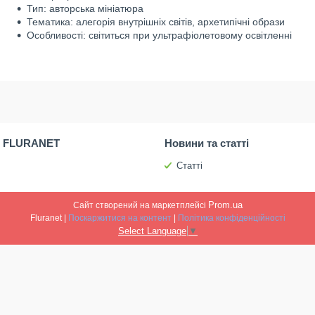
Тип: авторська мініатюра
Тематика: алегорія внутрішніх світів, архетипічні образи
Особливості: світиться при ультрафіолетовому освітленні
 FLURANET
Новини та статті
Статті
Prom.ua
Сайт створений на маркетплейсі
Fluranet |
Поскаржитися на контент
|
Політика конфіденційності
Select Language
▼