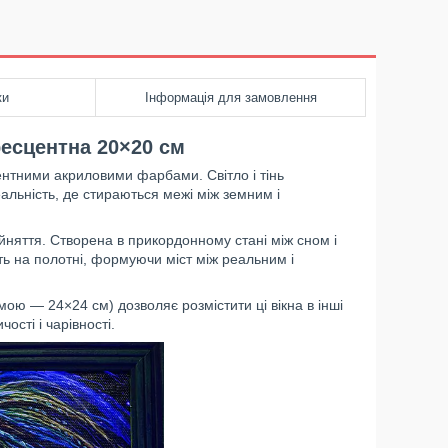
ки
Інформація для замовлення
ресцентна 20×20 см
ентними акриловими фарбами. Світло і тінь
еальність, де стираються межі між земним і
йняття. Створена в прикордонному стані між сном і
ють на полотні, формуючи міст між реальним і
ою — 24×24 см) дозволяє розмістити ці вікна в інші
ості і чарівності.