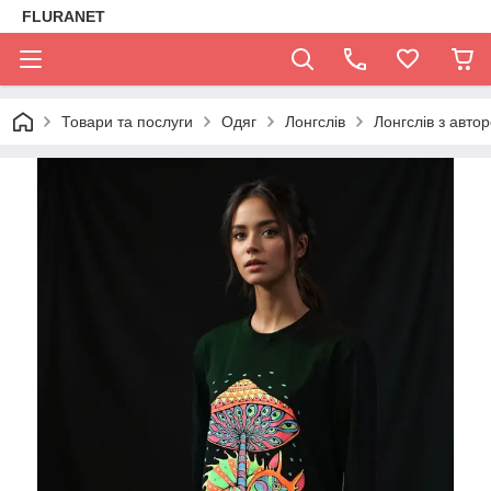
FLURANET
Товари та послуги
Одяг
Лонгслів
Лонгслів з авт