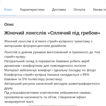
Опис
Характеристики
Доставка
Оплата
Умови п
Опис
Жіночий лонгслів «Сплячий під грибом»
Жіночий лонгслів із м’якого стрейч-кулірного трикотажу з
авторським флуоресцентним дизайном.
Лонгслів із довгим рукавом виготовлений із приємного до тіла
стрейч-куліру.
Натуральний склад із перевагою бавовни робить виріб
дихаючим і комфортним для повсякденного носіння.
Матеріал забезпечує комфорт і ідеальну посадку по фігурі.
Комфортна стрейч-кулірна тканина складається з 95%
бавовни та 5% поліестеру (еластану).
Авторський рисунок нанесений методом шовкотрафаретного
друку.
Під ультрафіолетовим освітленням зображення оживає,
проявляючи насиченість та об’єм, створюючи ефект
зачаровуючої магії.