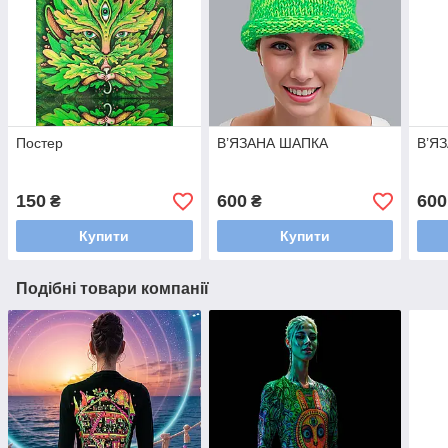
Постер
В’ЯЗАНА ШАПКА
В’Я
150
600
600
₴
₴
Купити
Купити
Подібні товари компанії