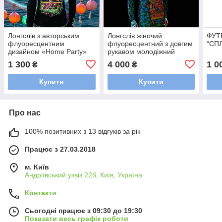
Лонгслів з авторським
Лонгслів жіночий
ФУТ
флуоресцентним
флуоресцентний з довгим
“СП
дизайном «Home Party»
рукавом молодіжний
авторський «Зайченятко»
1 300
4 000
1 0
₴
₴
Купити
Купити
Про нас
100% позитивних з 13 відгуків за рік
Працює з 27.03.2018
м. Київ
Андріївський узвіз 22б, Київ, Україна
Контакти
Сьогодні працює з 09:30 до 19:30
Показати весь графік роботи