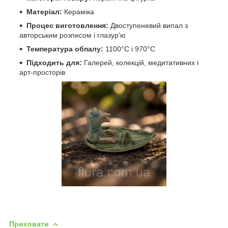
Матеріал:
Кераміка
Процес виготовлення:
Двоступеневий випал з
авторським розписом і глазур'ю
Температура обпалу:
1100°C і 970°C
Підходить для:
Галерей, колекцій, медитативних і
арт-просторів
Приховати