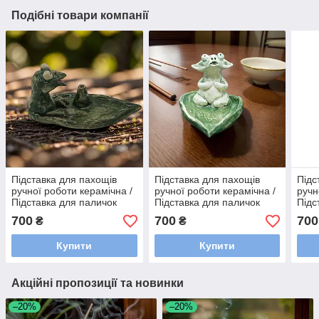
Подібні товари компанії
Підставка для пахощів
Підставка для пахощів
Підс
ручної роботи керамічна /
ручної роботи керамічна /
ручн
Підставка для паличок
Підставка для паличок
Підс
пахощів авторська
пахощів авторська
пахо
700
700
700
₴
₴
Купити
Купити
Акційні пропозиції та новинки
–20%
–20%