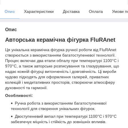
Опис
Характеристики
Доставка
Оплата
Умови п
Опис
Авторська керамічна фігурка FluRAnet
Ця унікальна керамічна фігурка ручної роботи від FluRAnet
створюється з використанням багатоступеневої технології.
Процес включає два етапи обпалу при температурі 1100°C і
970°C, а також авторське розписування та глазурування, що
надає кожній фігурці витонченість і довговічність. Ці вироби
чудово підходять для оформлення галерей, приватних
колекцій і медитативних просторів, створюючи атмосферу
духовності та гармонії.
Особливості:
Ручна робота з використанням багатоступеневої
технології для створення унікальних фігурок.
Двоступеневий випал при температурі 1100°C і 970°C
забезпечує міцність і стійкість до зовнішніх впливів.