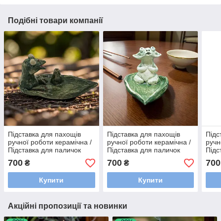
Подібні товари компанії
Підставка для пахощів
Підставка для пахощів
Підс
ручної роботи керамічна /
ручної роботи керамічна /
ручн
Підставка для паличок
Підставка для паличок
Підс
пахощів авторська
пахощів авторська
пахо
700
700
700
₴
₴
Купити
Купити
Акційні пропозиції та новинки