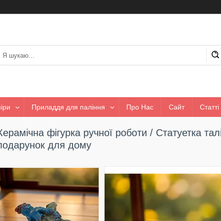
іри
Приладдя для паління
Про Нас
Сайт
Статті
Керамічна фігурка ручної роботи / Статуетка та
подарунок для дому