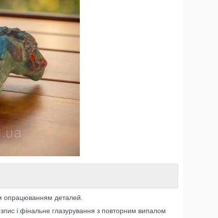
им опрацюванням деталей.
озпис і фінальне глазурування з повторним випалом