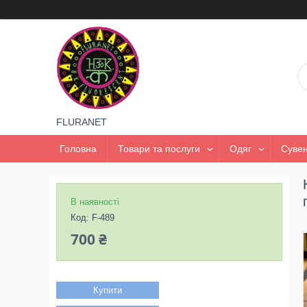
FLURANET
Головна
Товари та послуги
Одяг
Сувен
В наявності
Код:
F-489
700 ₴
Купити