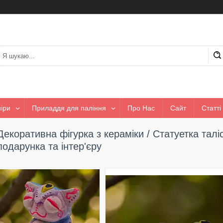
іри
Приладдя для паління
Про Нас
Сайт
Статті
Декоративна фігурка з кераміки / Статуетка талі
подарунка та інтер'єру