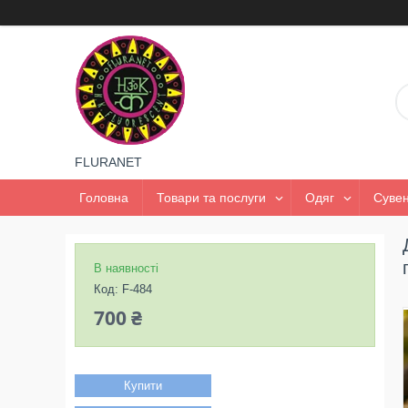
FLURANET
Головна
Товари та послуги
Одяг
Сувен
В наявності
Код:
F-484
700 ₴
Купити