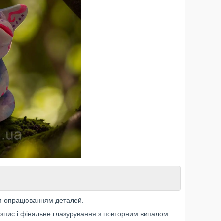
им опрацюванням деталей.
озпис і фінальне глазурування з повторним випалом