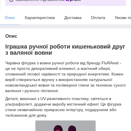
Опис
Характеристики
Доставка
Оплата
Умови п
Опис
Іграшка ручної роботи кишеньковий друг
з валяної вовни
Чарівна фігурка з вовни ручної роботи від бренду FluRAnet -
це не просто декоративний елемент, а магічний оберіг,
сповнений лісової чарівності та природної енергетики. Кожен
виріб створюється вручну з використанням натуральної
новозеландської вовни та полімерної глини за технікою сухого
валяння і ручного ліплення.
Деталі, виконані з UV-реактивного пластику, світяться в
ультрафіолеті, додаючи виробу містичний ефект. Ця фігурка
стане незвичайною прикрасою інтер'єру, подарунком або
талісманом для дому.