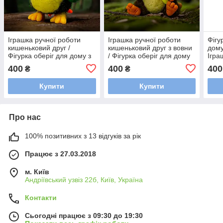
Іграшка ручної роботи
Іграшка ручної роботи
Фігу
кишеньковий друг /
кишеньковий друг з вовни
дому
Фігурка оберіг для дому з
/ Фігурка оберіг для дому
Ігра
валяної вовни екологічна
екологічна
пода
400
400
400
₴
₴
Купити
Купити
Про нас
100% позитивних з 13 відгуків за рік
Працює з 27.03.2018
м. Київ
Андріївський узвіз 22б, Київ, Україна
Контакти
Сьогодні працює з 09:30 до 19:30