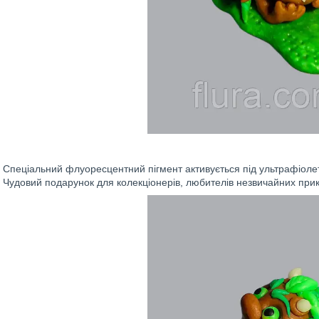
Спеціальний флуоресцентний пігмент активується під ультрафіоле
Чудовий подарунок для колекціонерів, любителів незвичайних прикра