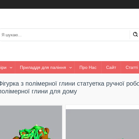
іри
Приладдя для паління
Про Нас
Сайт
Статті
Фігурка з полімерної глини статуетка ручної роб
полімерної глини для дому