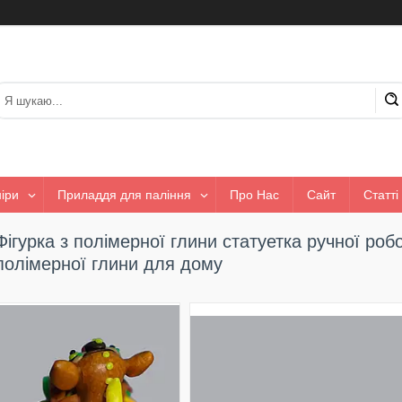
іри
Приладдя для паління
Про Нас
Сайт
Статті
Фігурка з полімерної глини статуетка ручної роб
полімерної глини для дому