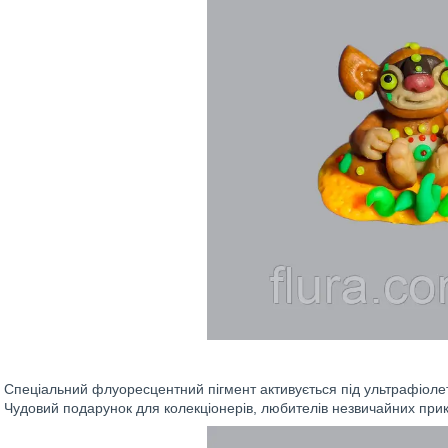
Спеціальний флуоресцентний пігмент активується під ультрафіоле
Чудовий подарунок для колекціонерів, любителів незвичайних прикра