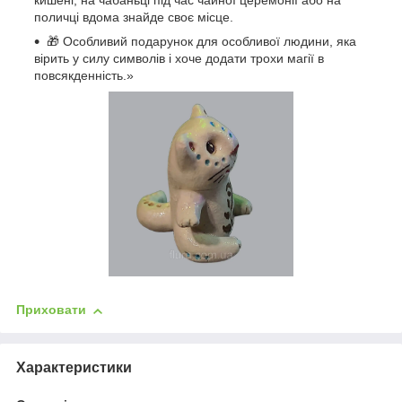
кишені, на чабаньці під час чайної церемонії або на
поличці вдома знайде своє місце.
🎁 Особливий подарунок для особливої людини, яка
вірить у силу символів і хоче додати трохи магії в
повсякденність.»
Приховати
Характеристики