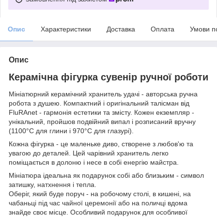
Опис
Характеристики
Доставка
Оплата
Умови п
Опис
Керамічна фігурка сувенір ручної роботи
Мініатюрний керамічний хранитель удачі - авторська ручна
робота з душею. Компактний і оригінальний талісман від
FluRAnet - гармонія естетики та змісту. Кожен екземпляр -
унікальний, пройшов подвійний випал і розписаний вручну
(1100°С для глини і 970°С для глазурі).
Кожна фігурка - це маленьке диво, створене з любов'ю та
увагою до деталей. Цей чарівний хранитель легко
поміщається в долоню і несе в собі енергію майстра.
Мініатюра ідеальна як подарунок собі або близьким - символ
затишку, натхнення і тепла.
Оберіг, який буде поруч - на робочому столі, в кишені, на
чабаньці під час чайної церемонії або на поличці вдома
знайде своє місце. Особливий подарунок для особливої