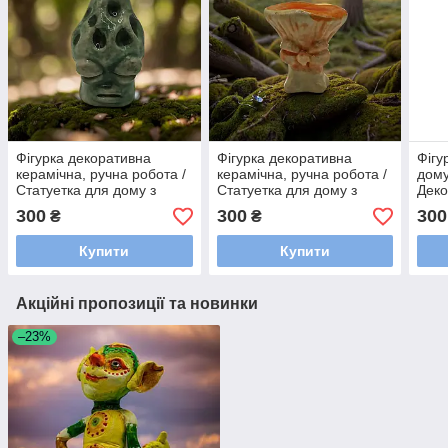
Фігурка декоративна
Фігурка декоративна
Фігу
керамічна, ручна робота /
керамічна, ручна робота /
дому
Статуетка для дому з
Статуетка для дому з
Деко
кераміки авторська
кераміки авторська
кера
300
300
300
₴
₴
Купити
Купити
Акційні пропозиції та новинки
–23%