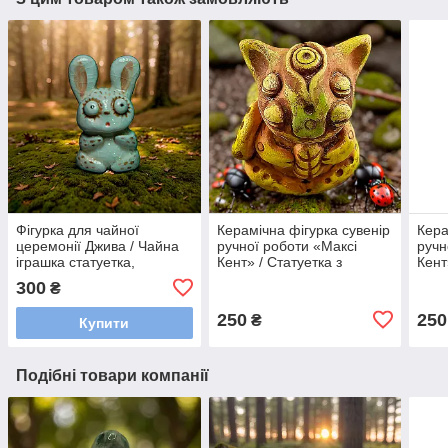
Фігурка для чайної
Керамічна фігурка сувенір
Кера
церемонії Джива / Чайна
ручної роботи «Максі
ручн
іграшка статуетка,
Кент» / Статуетка з
Кент
талісман ручної роботи
кераміки в подарунок,
кера
300
₴
оберіг для дому
обер
250
250
₴
Купити
Подібні товари компанії