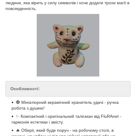
людини, яка вірить у силу символів і хоче додати трохи магії в
повсякденність.
Особливості:
🧿 Мініатюрний керамічний хранитель удачі - ручна
робота з душею!
✨ Компактний і оригінальний талісман від FluRAnet -
гармонія естетики і змісту.
🔥 Оберіг, який буде поруч - на робочому столі, в