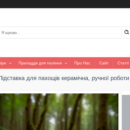
іри
Приладдя для паління
Про Нас
Сайт
Статті
Підставка для пахощів керамічна, ручної роботи 