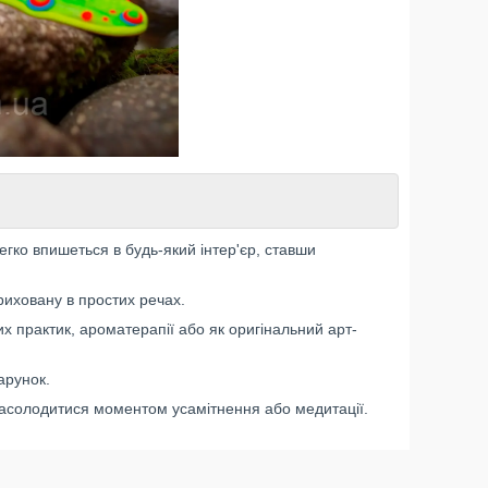
егко впишеться в будь-який інтер'єр, ставши
риховану в простих речах.
 практик, ароматерапії або як оригінальний арт-
арунок.
насолодитися моментом усамітнення або медитації.