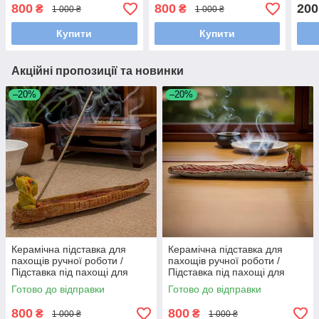
аромапаличок
аромапаличок
аром
800
800
200
₴
₴
1 000 ₴
1 000 ₴
світ
Купити
Купити
Акційні пропозиції та новинки
–20%
–20%
Керамічна підставка для
Керамічна підставка для
пахощів ручної роботи /
пахощів ручної роботи /
Підставка під пахощі для
Підставка під пахощі для
аромапаличок
аромапаличок
Готово до відправки
Готово до відправки
800
800
₴
₴
1 000 ₴
1 000 ₴