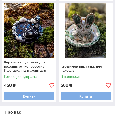
Керамічна підставка для
пахощів ручної роботи /
Керамічна підставка для
Підставка під пахощі для
пахощів
аромапаличок
Готово до відправки
В наявності
450
500
₴
₴
Купити
Купити
Про нас