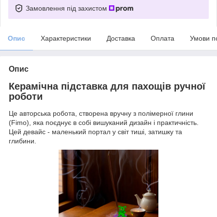
Замовлення під захистом
Опис
Характеристики
Доставка
Оплата
Умови п
Опис
Керамічна підставка для пахощів ручної
роботи
Це авторська робота, створена вручну з полімерної глини
(Fimo), яка поєднує в собі вишуканий дизайн і практичність.
Цей девайс - маленький портал у світ тиші, затишку та
глибини.