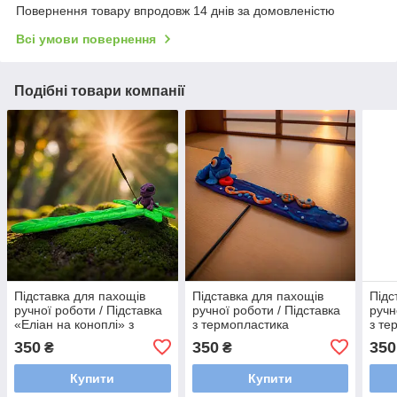
Повернення товару впродовж 14 днів за домовленістю
Всі умови повернення
Подібні товари компанії
Підставка для пахощів
Підставка для пахощів
Підс
ручної роботи / Підставка
ручної роботи / Підставка
ручн
«Еліан на коноплі» з
з термопластика
з те
термопластика
флуоресцентна
флу
350
350
350
₴
₴
флуоресцентна
Купити
Купити