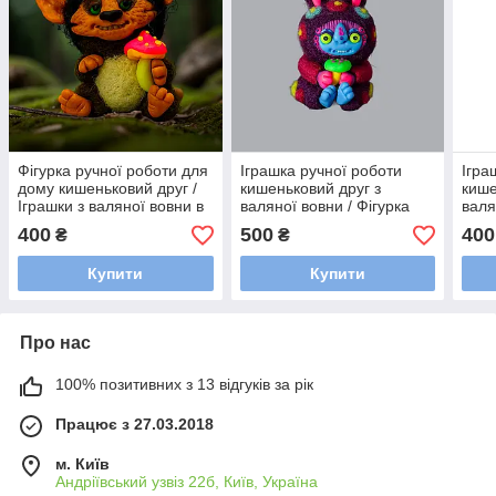
Фігурка ручної роботи для
Іграшка ручної роботи
Ігра
дому кишеньковий друг /
кишеньковий друг з
кише
Іграшки з валяної вовни в
валяної вовни / Фігурка
валя
подарунок екологічні
оберіг для дому
талі
400
500
400
₴
₴
подарункова
екол
Купити
Купити
Про нас
100% позитивних з 13 відгуків за рік
Працює з 27.03.2018
м. Київ
Андріївський узвіз 22б, Київ, Україна