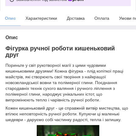
Опис
Характеристики
Доставка
Оплата
Умови п
Опис
Фігурка ручної роботи кишеньковий
друг
Пориньте у світ рукотворної магії з цими чудовими
кишеньковими друзями! Кожна фігурка - плід копіткої праці
майстрів, які створюють свої творіння з найкращої
новозеландської вовни та полімерної глини. Поєднання
стародавніх технік сухого валяння і ручного ліплення з
полімерної глини, народжує унікальних істот, що
випромінюють тепло і чарівність ручної роботи.
Кожен кишеньковий друг - це справжній витвір мистецтва, що
втілює неповторність ручної роботи. Купуючи ці маленькі
шедеври - даруємо собі частинку радості, тепла і затишку.