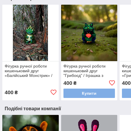
Фігурка ручної роботи
Фігурка ручної роботи
Фігу
кишеньковий друг
кишеньковий друг
кише
«Балійський Монстрик» /
"Грибоєд" / Іграшка з
«Гри
Іграшки з валяної вовни
валяної вовни екологічна
вовн
400
400
₴
екологічні
дитяча
400
₴
Купити
Подібні товари компанії