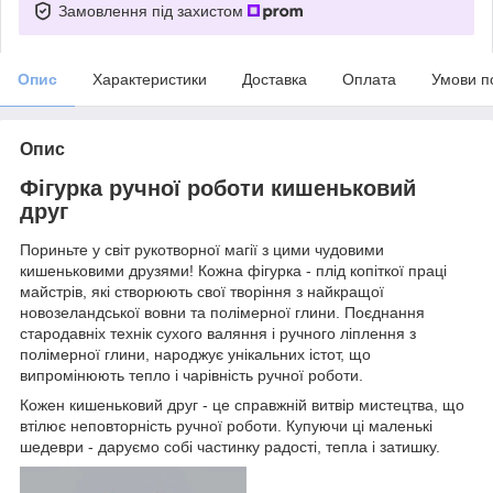
Замовлення під захистом
Опис
Характеристики
Доставка
Оплата
Умови п
Опис
Фігурка ручної роботи кишеньковий
друг
Пориньте у світ рукотворної магії з цими чудовими
кишеньковими друзями! Кожна фігурка - плід копіткої праці
майстрів, які створюють свої творіння з найкращої
новозеландської вовни та полімерної глини. Поєднання
стародавніх технік сухого валяння і ручного ліплення з
полімерної глини, народжує унікальних істот, що
випромінюють тепло і чарівність ручної роботи.
Кожен кишеньковий друг - це справжній витвір мистецтва, що
втілює неповторність ручної роботи. Купуючи ці маленькі
шедеври - даруємо собі частинку радості, тепла і затишку.