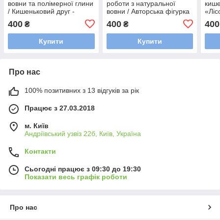
вовни та полімерної глини
роботи з натуральної
кише
/ Кишеньковий друг -
вовни / Авторська фігурка
«Ліс
талісман-оберіг для дому
для інтер'єру, в подарунок
вовн
400
400
400
₴
₴
Купити
Купити
Про нас
100% позитивних з 13 відгуків за рік
Працює з 27.03.2018
м. Київ
Андріївський узвіз 22б, Київ, Україна
Контакти
Сьогодні працює з 09:30 до 19:30
Показати весь графік роботи
Про нас