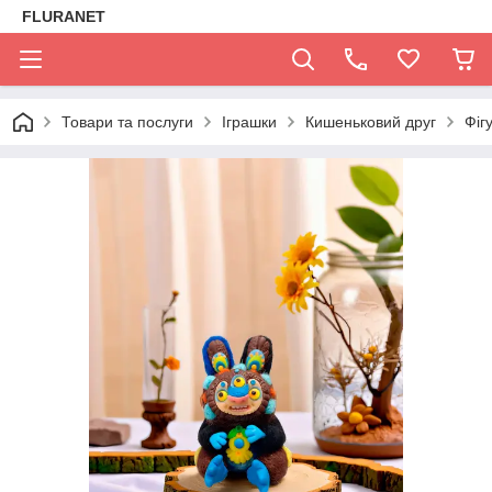
FLURANET
Товари та послуги
Іграшки
Кишеньковий друг
Фіг