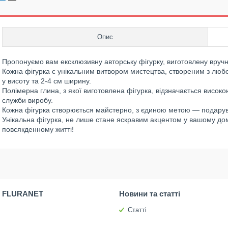
Опис
Пропонуємо вам ексклюзивну авторську фігурку, виготовлену вручн
Кожна фігурка є унікальним витвором мистецтва, створеним з любов
у висоту та 2-4 см ширину.
Полімерна глина, з якої виготовлена фігурка, відзначається високо
служби виробу.
Кожна фігурка створюється майстерно, з єдиною метою — подарува
Унікальна фігурка, не лише стане яскравим акцентом у вашому дом
повсякденному житті!
 FLURANET
Новини та статті
Статті