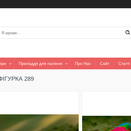
іри
Приладдя для паління
Про Нас
Сайт
Статті
ФІГУРКА 289