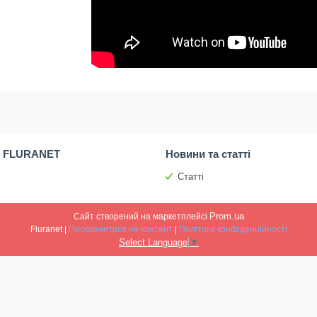
 FLURANET
Новини та статті
Статті
Prom.ua
Сайт створений на маркетплейсі
Fluranet |
Поскаржитися на контент
|
Політика конфіденційності
Select Language
▼