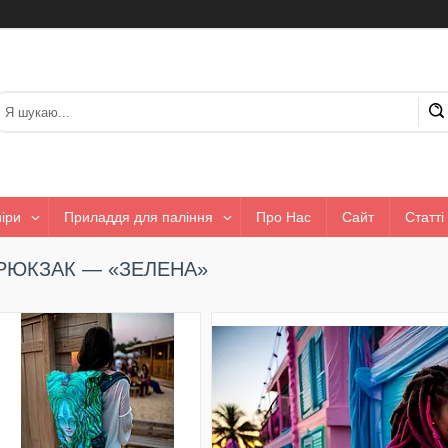
іри
Приладдя для паління
Про Нас
Сайт
Статті
РЮКЗАК — «ЗЕЛЕНА»