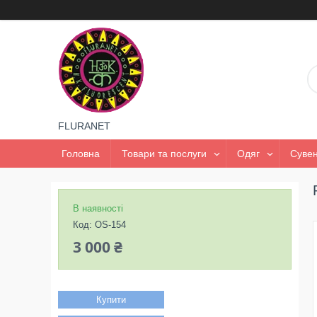
FLURANET
Головна
Товари та послуги
Одяг
Сувен
В наявності
Код:
OS-154
3 000 ₴
Купити