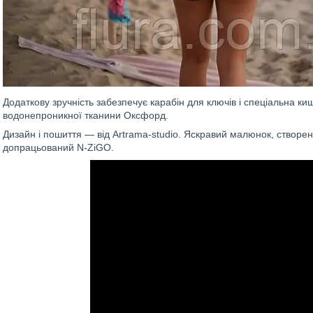
Додаткову зручність забезпечує карабін для ключів і спеціальна ки
водонепроникної тканини Оксфорд.
Дизайн і пошиття — від Artrama-studio. Яскравий малюнок, створен
допрацьований N-ZiGO.