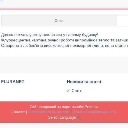
Опис
Дозвольте чаклунству оселитися у вашому будинку!
Флуоресцентна картина ручної роботи випромінює тепло та затишо
Створена з любов'ю із високоякісної полімерної глини, вона стане 
 FLURANET
Новини та статті
Статті
Prom.ua
Сайт створений на маркетплейсі
Fluranet |
Поскаржитися на контент
|
Політика конфіденційності
Select Language
▼