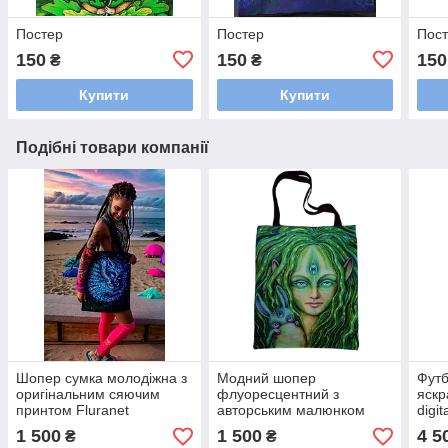
Постер
Постер
Пос
150
150
150
₴
₴
Купити
Купити
Подібні товари компанії
Шопер сумка молодіжна з
Модний шопер
Футб
оригінальним сяючим
флуоресцентний з
яскр
принтом Fluranet
авторським малюнком
digi
молодіжний Fluranet
флуо
1 500
1 500
4 5
₴
₴
Ориг