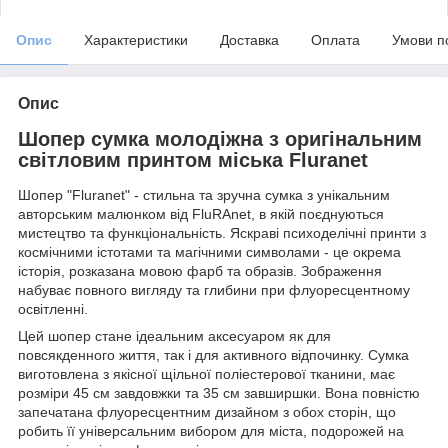
Опис
Характеристики
Доставка
Оплата
Умови п
Опис
Шопер сумка молодіжна з оригінальним
світловим принтом міська Fluranet
Шопер "Fluranet" - стильна та зручна сумка з унікальним
авторським малюнком від FluRAnet, в якій поєднуються
мистецтво та функціональність. Яскраві психоделічні принти з
космічними істотами та магічними символами - це окрема
історія, розказана мовою фарб та образів. Зображення
набуває повного вигляду та глибини при флуоресцентному
освітленні.
Цей шопер стане ідеальним аксесуаром як для
повсякденного життя, так і для активного відпочинку. Сумка
виготовлена з якісної щільної поліестерової тканини, має
розміри 45 см завдовжки та 35 см завширшки. Вона повністю
запечатана флуоресцентним дизайном з обох сторін, що
робить її універсальним вибором для міста, подорожей на