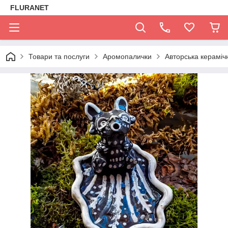
FLURANET
Товари та послуги
Аромопалички
Авторська кераміч