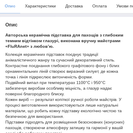
Опис
Характеристики
Доставка
Оплата
Умови п
Опис
Авторська керамічна підставка для пахощів з глибоким
темним відтінком глазурі, виконана вручну майстрами
«FluRAnet» з любов’ю.
Колекція керамічних підставок поєднує традиції
анімалістичного жанру та сучасний декоративний стиль.
Контрастне поєднання глибокого графітового фону і білих
орнаментальних ліній створює виразний силует, де кожна
точка і лінія підкреслює витонченість форми.
Подвійний випал при температурах 1100°C і 950°C
забезпечує виробам особливу міцність, а глазур надає
поверхні благородного блиску.
Кожен виріб — результат копіткої ручної роботи майстрів. У
процесі виготовлення використовуються лише натуральні
матеріали, що робить кожну підставку екологічно чистою та
безпечною для використання.
Підставки підходять для розміщення безосновних (конусних)
пахощів, створюючи атмосферу затишку та гармонії у вашій