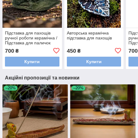
Підставка для пахощів
Авторська керамічна
Підс
ручної роботи керамічна /
підставка для пахощів
ручн
Підставка для паличок
Підс
пахощів авторська
пахо
700
450
700
₴
₴
Купити
Купити
Акційні пропозиції та новинки
–20%
–20%