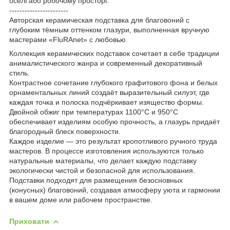
оселі або робочому просторі.
-----------------------
Авторская керамическая подставка для благовоний с
глубоким тёмным оттенком глазури, выполненная вручную
мастерами «FluRAnet» с любовью.
Коллекция керамических подставок сочетает в себе традиции
анималистического жанра и современный декоративный
стиль.
Контрастное сочетание глубокого графитового фона и белых
орнаментальных линий создаёт выразительный силуэт, где
каждая точка и полоска подчёркивает изящество формы.
Двойной обжиг при температурах 1100°C и 950°C
обеспечивает изделиям особую прочность, а глазурь придаёт
благородный блеск поверхности.
Каждое изделие — это результат кропотливого ручного труда
мастеров. В процессе изготовления используются только
натуральные материалы, что делает каждую подставку
экологически чистой и безопасной для использования.
Подставки подходят для размещения безосновных
(конусных) благовоний, создавая атмосферу уюта и гармонии
в вашем доме или рабочем пространстве.
Приховати