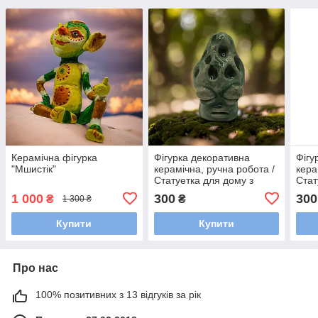
Керамічна фігурка
Фігурка декоративна
Фігу
"Мшистік"
керамічна, ручна робота /
кера
Статуетка для дому з
Стат
кераміки авторська
кера
1 000
300
300
₴
₴
1 300 ₴
Купити
Купити
Про нас
100% позитивних з 13 відгуків за рік