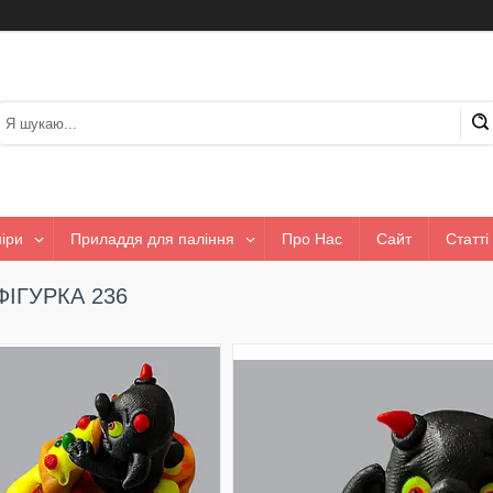
іри
Приладдя для паління
Про Нас
Сайт
Статті
ФІГУРКА 236