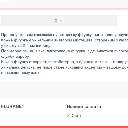
Опис
Пропонуємо вам ексклюзивну авторську фігурку, виготовлену вручн
Кожна фігурка є унікальним витвором мистецтва, створеним з любов
у висоту та 2-4 см ширину.
Полімерна глина, з якої виготовлена фігурка, відзначається високо
служби виробу.
Кожна фігурка створюється майстерно, з єдиною метою — подарува
Унікальна фігурка, не лише стане яскравим акцентом у вашому дом
повсякденному житті!
 FLURANET
Новини та статті
Статті