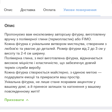
Опис
Доставка
Оплата
Умови повернення
Опис
Пропонуємо вам ексклюзивну авторську фігурку, виготовлену
вручну з полімерної глини (термопластик) або FIMO.
Кожна фігурка є унікальним витвором мистецтва, створеним з
любов’ю та увагою до деталей. Розмір фігурки від 2 до 3 см у
висоту та 2-4 см ширину.
Полімерна глина, з якої виготовлена фігурка, відзначається
високою міцністю і еластичністю, що забезпечує довгий
термін служби виробу.
Кожна фігурка створюється майстерно, з єдиною метою —
подарувати емоції та прикрасити ваш простір.
Унікальна фігурка, не лише стане яскравим акцентом у
вашому домі, а й принесе затишок та натхнення у вашому
повсякденному житті!
Приховати