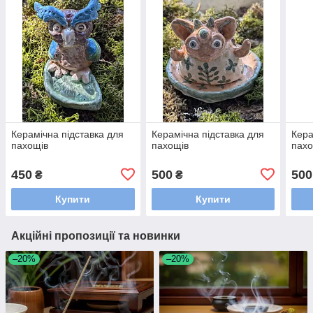
Керамічна підставка для
Керамічна підставка для
Кера
пахощів
пахощів
пахо
450
500
500
₴
₴
Купити
Купити
Акційні пропозиції та новинки
–20%
–20%