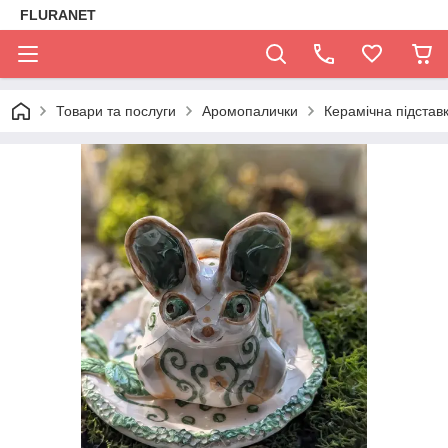
FLURANET
Товари та послуги
Аромопалички
Керамічна підстав