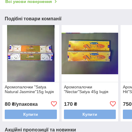
Всі умови повернення
Подібні товари компанії
Аромопалочки "Satya
Аромопалочки
Аром
Natural Jasmine"15g Індія
"Nectar"Satya 45g Індія
Hit"
80
170
750
₴/упаковка
₴
Купити
Купити
Акційні пропозиції та новинки