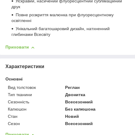
Яскравий, насичений флуоресцентний сублімаційний
друк
Повне розкриття малюнка при флуоресцентному
освітленні
Унікальний багатошаровий дизайн, натхненний
глибинами Всесвіту
Приховати
Характеристики
Основні
Вид толстовок
Реглан
Тип тканини
Двонитка
Сезонність
Всесезонний
Капюшон
Без капюшона
Стан
Новий
Сезон
Всесезонний
Приховати