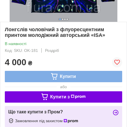
Лонгслів чоловічий з флуоресцентним
принтом молодіжний авторський «ISA»
В наявності
Код: SKU: OK-181
Роздріб
4 000
₴
Купити
або
Купити з
Що таке купити з Пром?
Замовлення під захистом