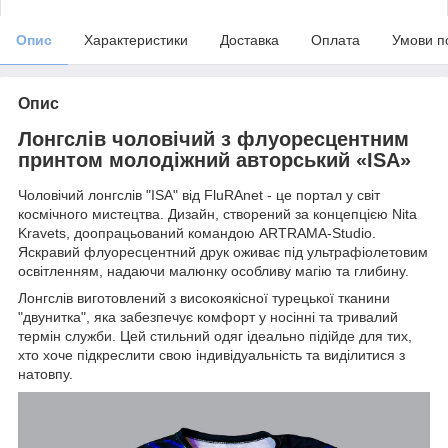
Опис
Характеристики
Доставка
Оплата
Умови п
Опис
Лонгслів чоловічий з флуоресцентним
принтом молодіжний авторський «ISA»
Чоловічий лонгслів "ISA" від FluRAnet - це портал у світ
космічного мистецтва. Дизайн, створений за концепцією Nita
Kravets, доопрацьований командою ARTRAMA-Studio.
Яскравий флуоресцентний друк оживає під ультрафіолетовим
освітленням, надаючи малюнку особливу магію та глибину.
Лонгслів виготовлений з високоякісної турецької тканини
"двунитка", яка забезпечує комфорт у носінні та тривалий
термін служби. Цей стильний одяг ідеально підійде для тих,
хто хоче підкреслити свою індивідуальність та виділитися з
натовпу.