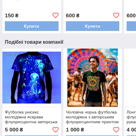
150
600
600
₴
₴
Купити
Купити
Подібні товари компанії
Футболка унісекс
Чоловіча чорна футболка
Лонг
молодіжна яскрава
молодіжна з авторським
флуо
флуоресцентна авторська
флуоресцентним принтом
рука
з принтом Psy blacklight
«Демон» / Футболки для
авто
5 000
1 000
4 0
₴
₴
UV active «Медуза»
чоловіків р. S-XL