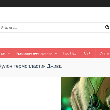
іри
Приладдя для паління
Про Нас
Сайт
Статті
Кулон термопластик Джива