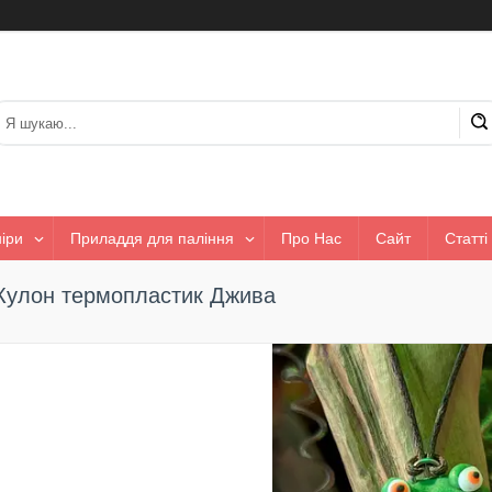
іри
Приладдя для паління
Про Нас
Сайт
Статті
Кулон термопластик Джива