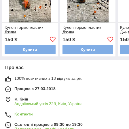
Кулон термопластик
Кулон термопластик
Куло
Джива
Джива
Джи
150
150
150
₴
₴
Купити
Купити
Про нас
100% позитивних з 13 відгуків за рік
Працює з 27.03.2018
м. Київ
Андріївський узвіз 22б, Київ, Україна
Контакти
Сьогодні працює з 09:30 до 19:30
Показати весь графік роботи