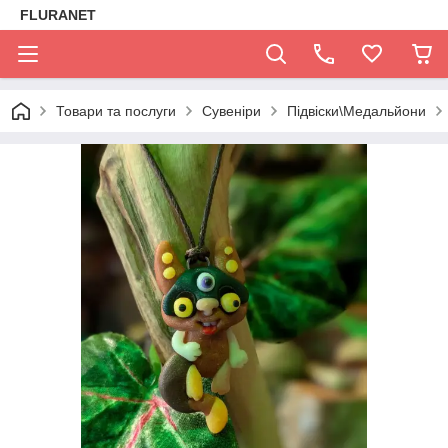
FLURANET
Товари та послуги
Сувеніри
Підвіски\Медальйони