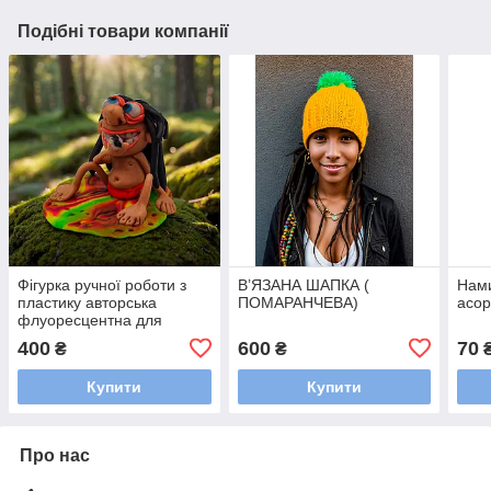
Подібні товари компанії
Фігурка ручної роботи з
В’ЯЗАНА ШАПКА (
Нами
пластику авторська
ПОМАРАНЧЕВА)
асор
флуоресцентна для
декору / Статуетка в
400
600
70
₴
₴
подарунок
Купити
Купити
Про нас