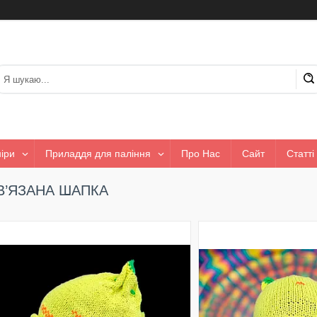
іри
Приладдя для паління
Про Нас
Сайт
Статті
В’ЯЗАНА ШАПКА