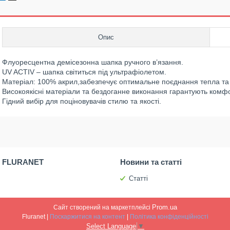
Опис
Флуоресцентна демісезонна шапка ручного в’язання.
UV ACTIV – шапка світиться під ультрафіолетом.
Матеріал: 100% акрил,забезпечує оптимальне поєднання тепла та
Високоякісні матеріали та бездоганне виконання гарантують комфор
Гідний вибір для поціновувачів стилю та якості.
 FLURANET
Новини та статті
Статті
Prom.ua
Сайт створений на маркетплейсі
Fluranet |
Поскаржитися на контент
|
Політика конфіденційності
Select Language
▼