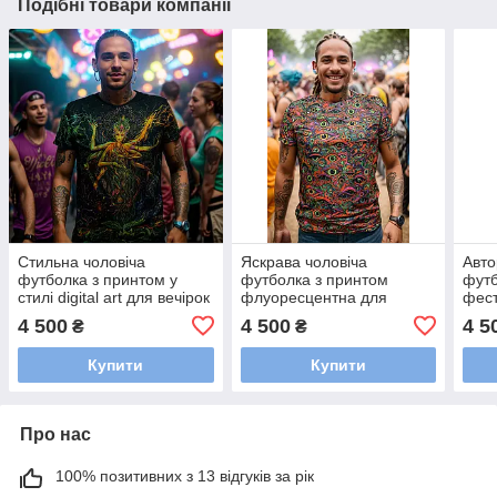
Подібні товари компанії
Стильна чоловіча
Яскрава чоловіча
Авто
футболка з принтом у
футболка з принтом
футб
стилі digital art для вечірок
флуоресцентна для
фест
та фестивалів / Молодіжні
вечірок та фестивалів /
прин
4 500
4 500
4 5
₴
₴
футболки
Молодіжні футболки з
світ
принтами
Купити
Купити
Про нас
100% позитивних з 13 відгуків за рік