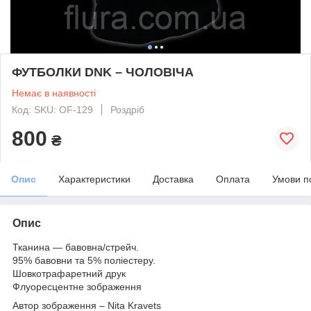
ФУТБОЛКИ DNK – ЧОЛОВІЧА
Немає в наявності
Код: SKU: OF-129
Роздріб
800
₴
Опис
Характеристики
Доставка
Оплата
Умови п
Опис
Тканина — бавовна/стрейч.
95% бавовни та 5% поліестеру.
Шовкотрафаретний друк
Флуоресцентне зображення
Автор зображення – Nita Kravets